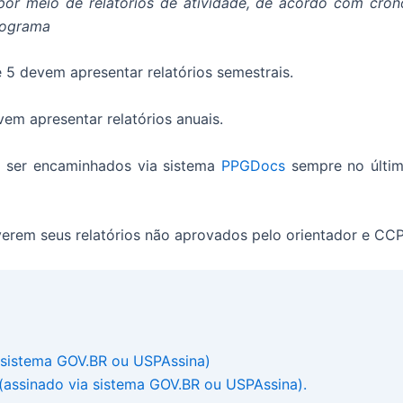
por meio de relatórios de atividade, de acordo com cro
Programa
5 devem apresentar relatórios semestrais.
m apresentar relatórios anuais.
ão ser encaminhados via sistema
PPGDocs
sempre no último
erem seus relatórios não aprovados pelo orientador e CC
a sistema GOV.BR ou USPAssina)
(assinado via sistema GOV.BR ou USPAssina).