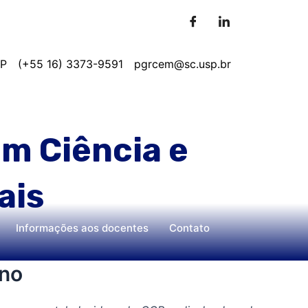
SP
(+55 16) 3373-9591
pgrcem@sc.usp.br
m Ciência e
ais
Informações aos docentes
Contato
uno