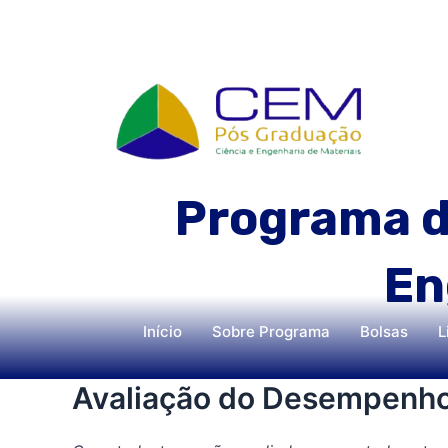
Ir
para
o
conteúdo
Programa d
En
Início
Sobre Programa
Bolsas
L
Avaliação do Desempenho 