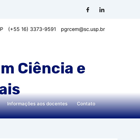
SP
(+55 16) 3373-9591
pgrcem@sc.usp.br
m Ciência e
ais
Informações aos docentes
Contato