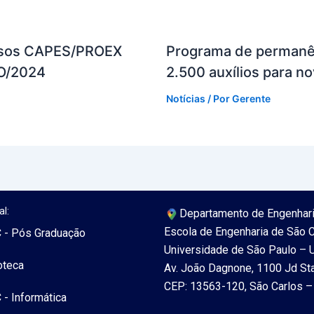
cursos CAPES/PROEX
Programa de permanên
O/2024
2.500 auxílios para n
Notícias
/ Por
Gerente
al:
Departamento de Engenhar
Escola de Engenharia de São 
 - Pós Graduação
Universidade de São Paulo –
oteca
Av. João Dagnone, 1100 Jd St
CEP: 13563-120, São Carlos – 
 - Informática