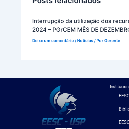
Posts relacionados
Interrupção da utilização dos re
2024 – PGrCEM MÊS DE DEZEMBR
Deixe um comentário
/
Notícias
/ Por
Gerente
Institucion
EESC
Bibli
EESC